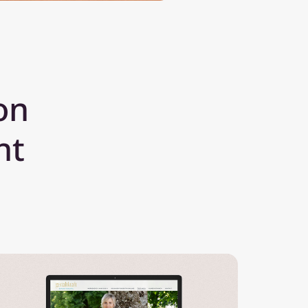
von
ht